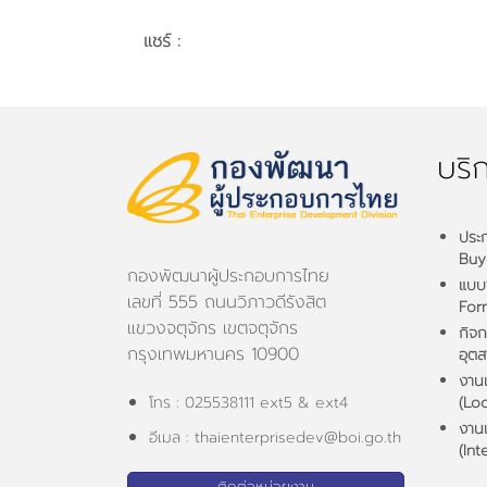
แชร์ :
บริ
ประก
Buy
กองพัฒนาผู้ประกอบการไทย
แบบฟ
เลขที่ 555 ถนนวิภาวดีรังสิต
For
แขวงจตุจักร เขตจตุจักร
กิจ
กรุงเทพมหานคร 10900
อุต
งาน
โทร : 025538111 ext5 & ext4
(Loc
งาน
อีเมล : thaienterprisedev@boi.go.th
(Int
ติดต่อหน่วยงาน